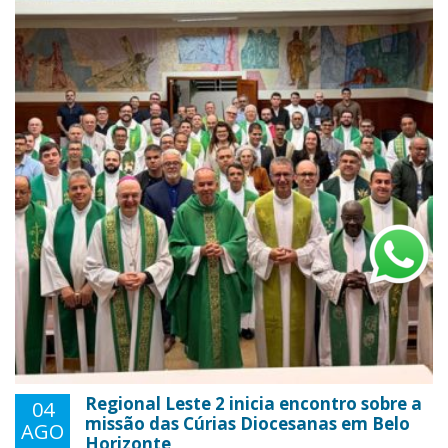
Regional Leste 2 inicia encontro sobre a
04
missão das Cúrias Diocesanas em Belo
AGO
Horizonte