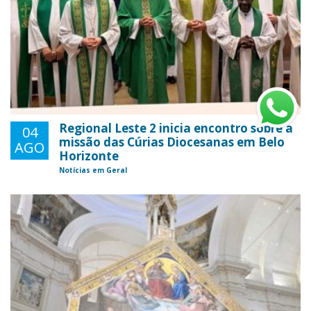
Regional Leste 2 inicia encontro sobre a
04
missão das Cúrias Diocesanas em Belo
AGO
Horizonte
Notícias em Geral